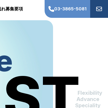
03-3865-5081
流れ
募集要項
e
AST
Flexibility
Advance
Speciality