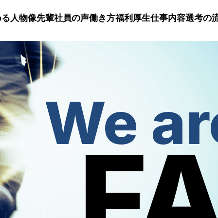
める人物像
先輩社員の声
働き方
福利厚生
仕事内容
選考の
We ar
F